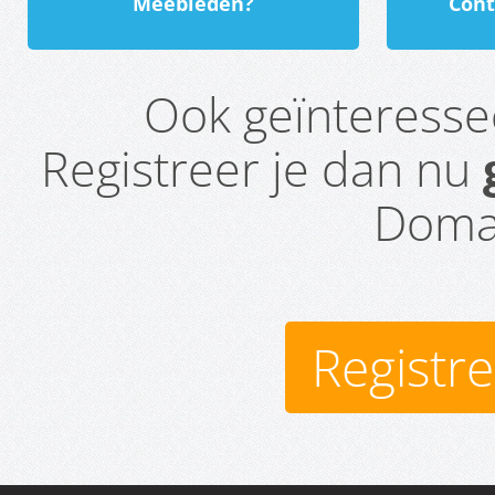
Meebieden?
Cont
Ook geïnteress
Registreer je dan nu
Domai
Registr